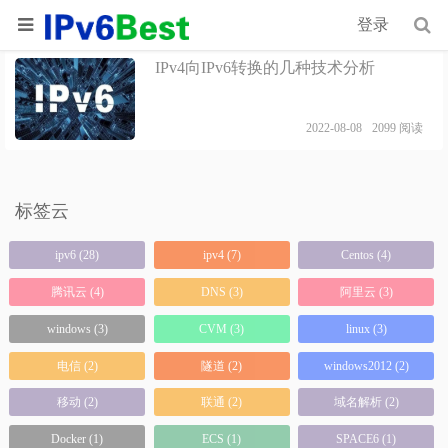
首页
翻译
登录
IPv4向IPv6转换的几种技术分析
2022-08-08
2099 阅读
标签云
ipv6 (28)
ipv4 (7)
Centos (4)
腾讯云 (4)
DNS (3)
阿里云 (3)
windows (3)
CVM (3)
linux (3)
电信 (2)
隧道 (2)
windows2012 (2)
移动 (2)
联通 (2)
域名解析 (2)
Docker (1)
ECS (1)
SPACE6 (1)